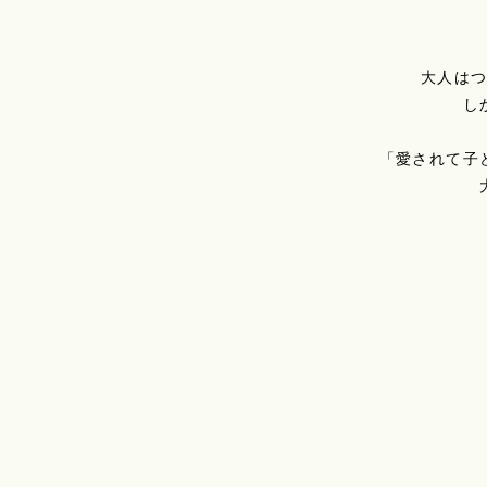
大人は
し
「愛されて子