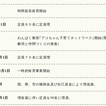
月
時間延長保育開始
月1日
定員６０名に定員増
月
わんぱく教室｢アコちゃん子育てネットワーク｣開始(
解消と仲間づくりの推進)
月1日
定員７０名に定員増
0月1日
一時的保育事業開始
月
国、県、市の補助金及び自己資金により増改築。
月1日
増改築に伴い定員を90名に増員。