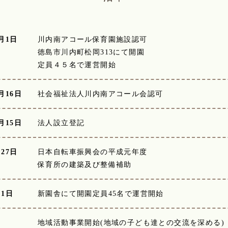
月1日
川内南アコール保育園施設認可
徳島市川内町松岡313にて開園
定員４５名で運営開始
月16日
社会福祉法人川内南アコール会認可
月15日
法人設立登記
27日
日本自転車振興会の平成元年度
保育所の建築及び整備補助
月1日
新園舎にて開園定員45名で運営開始
月
地域活動事業開始(地域の子ども達との交流を深める)