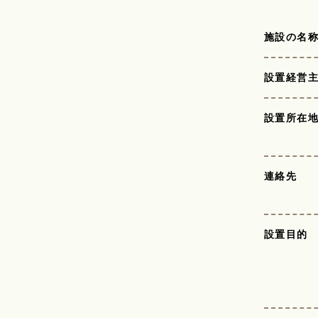
施設の名
設置経営
設置所在
連絡先
設置目的