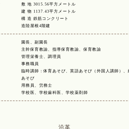
積
敷 地 3015.56平方メートル
建 物 1137.43平方メートル
構 造 鉄筋コンクリート
造陸屋根4階建
園長、副園長
主幹保育教諭、指導保育教諭、保育教諭
管理栄養士、調理員
事務職員
臨時講師：体育あそび、英語あそび（外国人講師）、
あそび
用務員、労務士
学校医、学校歯科医、学校薬剤師
沿革