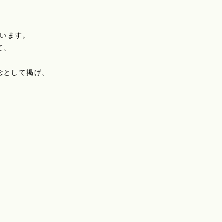
います。
て、
念として掲げ、
。