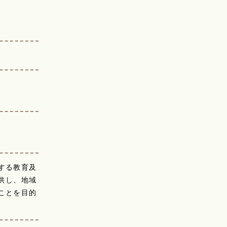
する教育及
供し、地域
ことを目的