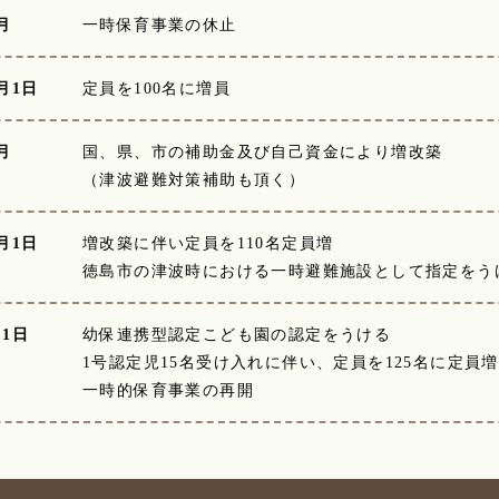
月
一時保育事業の休止
月1日
定員を100名に増員
月
国、県、市の補助金及び自己資金により増改築
（津波避難対策補助も頂く）
月1日
増改築に伴い定員を110名定員増
徳島市の津波時における一時避難施設として指定をう
月1日
幼保連携型認定こども園の認定をうける
1号認定児15名受け入れに伴い、定員を125名に定員増
一時的保育事業の再開